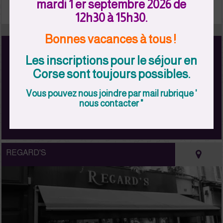
-10%* *Hors bijoux, lunettes et produits déjà en promotion
mardi 1 er septembre 2026 de
12h30 à 15h30.
Bonnes vacances à tous !
Esban
Les inscriptions pour le séjour en
15000 Aurillac
Corse sont toujours possibles.
Vous pouvez nous joindre par mail rubrique '
nous contacter "
REGARD'S